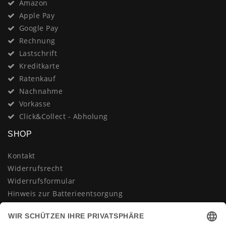
Amazon
Apple Pay
Google Pay
Rechnung
Lastschrift
Kreditkarte
Ratenkauf
Nachnahme
Vorkasse
Click&Collect - Abholung
SHOP
Kontakt
Widerrufsrecht
Widerrufsformular
Hinweis zur Batterieentsorgung
Datenschutzerklärung
AGB