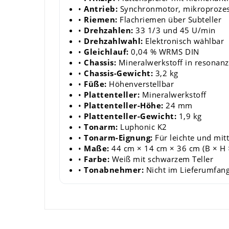
•
Antrieb:
Synchronmotor, mikroprozes
•
Riemen:
Flachriemen über Subteller
•
Drehzahlen:
33 1/3 und 45 U/min
•
Drehzahlwahl:
Elektronisch wählbar
•
Gleichlauf:
0,04 % WRMS DIN
•
Chassis:
Mineralwerkstoff in resonan
•
Chassis-Gewicht:
3,2 kg
•
Füße:
Höhenverstellbar
•
Plattenteller:
Mineralwerkstoff
•
Plattenteller-Höhe:
24 mm
•
Plattenteller-Gewicht:
1,9 kg
•
Tonarm:
Luphonic K2
•
Tonarm-Eignung:
Für leichte und mi
•
Maße:
44 cm × 14 cm × 36 cm (B × H 
•
Farbe:
Weiß mit schwarzem Teller
•
Tonabnehmer:
Nicht im Lieferumfang