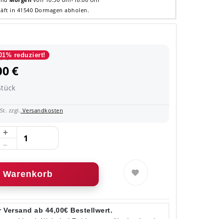
äft in 41540 Dormagen abholen.
01% reduziert!
0 €
00 €
Stück
t. zzgl.
Versandkosten
Warenkorb
 Versand ab 44,00€ Bestellwert.