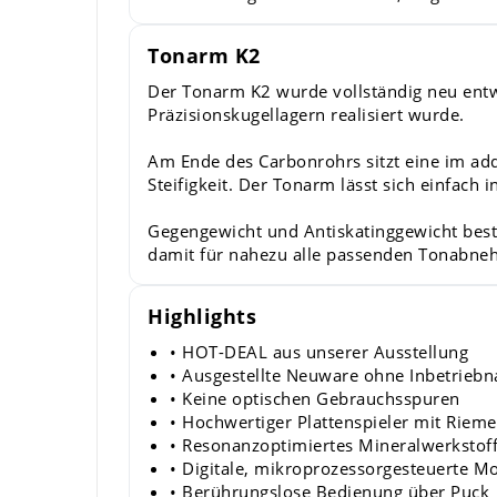
Tonarm K2
Der Tonarm K2 wurde vollständig neu entwi
Präzisionskugellagern realisiert wurde.
Am Ende des Carbonrohrs sitzt eine im addi
Steifigkeit. Der Tonarm lässt sich einfach 
Gegengewicht und Antiskatinggewicht besteh
damit für nahezu alle passenden Tonabne
Highlights
• HOT-DEAL aus unserer Ausstellung
• Ausgestellte Neuware ohne Inbetrieb
• Keine optischen Gebrauchsspuren
• Hochwertiger Plattenspieler mit Riem
• Resonanzoptimiertes Mineralwerkstof
• Digitale, mikroprozessorgesteuerte M
• Berührungslose Bedienung über Puck