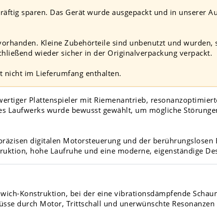
räftig sparen. Das Gerät wurde ausgepackt und in unserer Au
orhanden. Kleine Zubehörteile sind unbenutzt und wurden, so
chließend wieder sicher in der Originalverpackung verpackt.
t nicht im Lieferumfang enthalten.
wertiger Plattenspieler mit Riemenantrieb, resonanzoptimie
s Laufwerks wurde bewusst gewählt, um mögliche Störungen 
präzisen digitalen Motorsteuerung und der berührungslosen B
truktion, hohe Laufruhe und eine moderne, eigenständige De
wich-Konstruktion, bei der eine vibrationsdämpfende Schaum
lüsse durch Motor, Trittschall und unerwünschte Resonanzen