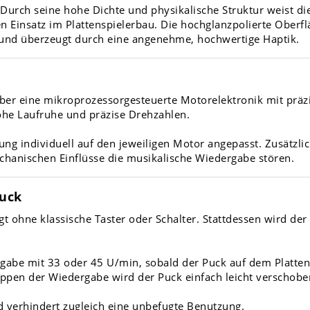
 Durch seine hohe Dichte und physikalische Struktur weist di
en Einsatz im Plattenspielerbau. Die hochglanzpolierte Oberf
n und überzeugt durch eine angenehme, hochwertige Haptik.
er eine mikroprozessorgesteuerte Motorelektronik mit präzi
hohe Laufruhe und präzise Drehzahlen.
ng individuell auf den jeweiligen Motor angepasst. Zusätzlich
chanischen Einflüsse die musikalische Wiedergabe stören.
uck
t ohne klassische Taster oder Schalter. Stattdessen wird der
ergabe mit 33 oder 45 U/min, sobald der Puck auf dem Platten
Stoppen der Wiedergabe wird der Puck einfach leicht versch
nd verhindert zugleich eine unbefugte Benutzung.