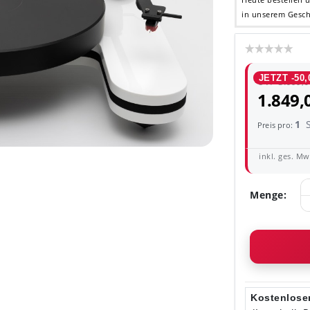
in unserem Gesch
JETZT -50,
UVP 3.699,0
1.849,
1
Preis pro:
inkl. ges. MwS
Menge:
Kostenloser