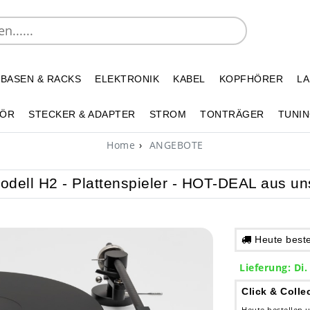
 BASEN & RACKS
ELEKTRONIK
KABEL
KOPFHÖRER
L
HÖR
STECKER & ADAPTER
STROM
TONTRÄGER
TUNIN
Home
ANGEBOTE
dell H2 - Plattenspieler - HOT-DEAL aus un
Heute bestel
Lieferung: Di.
Click & Colle
Heute bestellen