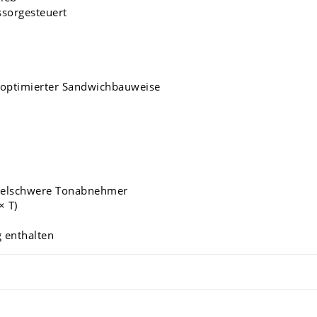
sorgesteuert
zoptimierter Sandwichbauweise
ttelschwere Tonabnehmer
× T)
 enthalten