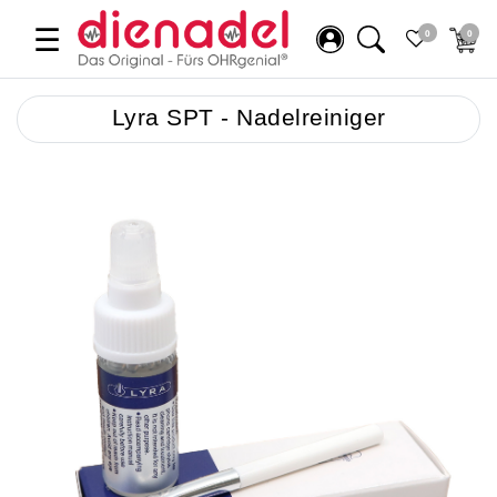
☰
0
0
Lyra SPT - Nadelreiniger