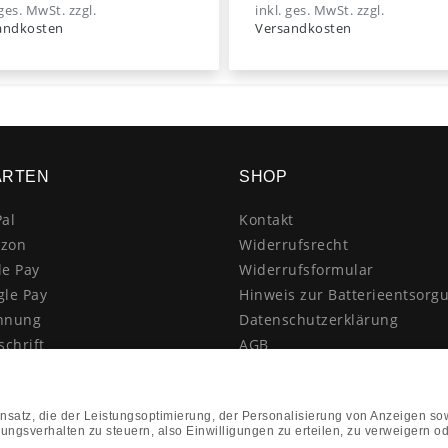
 ges. MwSt.
zzgl.
inkl. ges. MwSt.
zzgl.
andkosten
Versandkosten
ARTEN
SHOP
al
Kontakt
zon
Widerrufsrecht
le Pay
Widerrufsformular
gle Pay
Hinweis zur Batterieentsorg
hnung
Datenschutzerklärung
schrift
AGB
itkarte
Impressum
enkauf
Vertrag widerrufen
hnahme
kasse