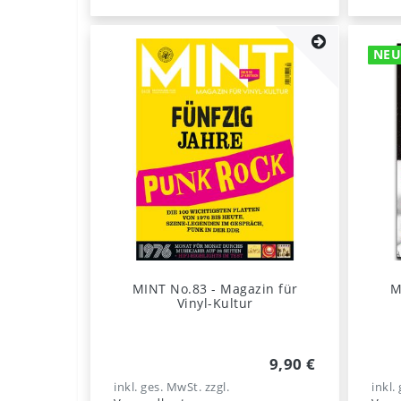
NE
MINT No.83 - Magazin für
M
Vinyl-Kultur
9,90 €
inkl. ges. MwSt.
zzgl.
inkl.