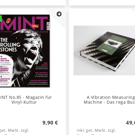
U
INT No.85 - Magazin für
A Vibration Measurin
Vinyl-Kultur
Machine - Das rega Bu
9,90 €
49,
 ges. MwSt.
zzgl.
inkl. ges. MwSt.
zzgl.