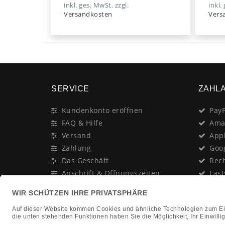
inkl. ges. MwSt.
zzgl.
inkl.
Versandkosten
Vers
SERVICE
ZAHL
Kundenkonto eröffnen
PayP
FAQ & Hilfe
Ama
Versand
App
Zahlung
Goo
Das Geschäft
Rec
Anschrift & Öffnungszeiten
Last
Geschenk-Gutschein
Kred
Newsletter
Rat
Nac
In Gedenken an:
Vor