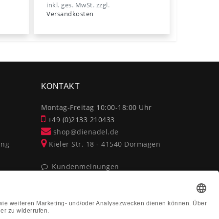
inkl. ges. MwSt.
zzgl.
Versandkosten
KONTAKT
Montag-Freitag 10:00-18:00 Uhr
+49 (0)2133 210433
shop@dienadel.de
ung
Kieler Str. 18 - 41540 Dormagen
Kundenmeinungen
Soziale Verantwortung