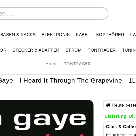
 BASEN & RACKS
ELEKTRONIK
KABEL
KOPFHÖRER
L
HÖR
STECKER & ADAPTER
STROM
TONTRÄGER
TUNIN
Home
TONTRÄGER
aye - I Heard It Through The Grapevine - 1L
Heute bestel
Lieferung: Di.
Click & Colle
Heute bestellen