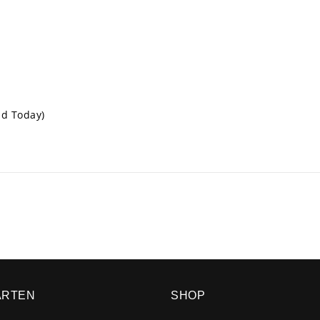
ld Today)
ARTEN
SHOP