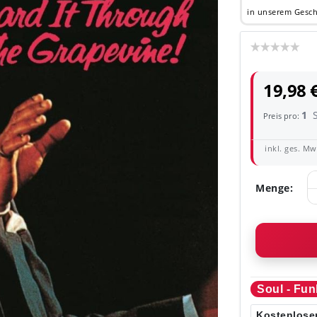
in unserem Gesch
19,98 
1
Preis pro:
inkl. ges. MwS
Menge:
Soul - Fun
Kostenloser