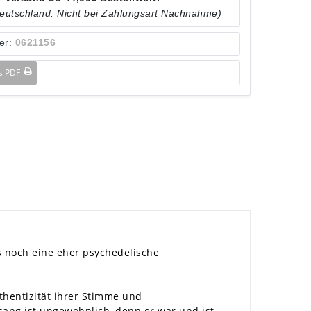
Deutschland. Nicht bei Zahlungsart Nachnahme)
er:
0621156
ls PDF
 noch eine eher psychedelische
uthentizität ihrer Stimme und
ng ist ungewöhnlich, denn er war und ist