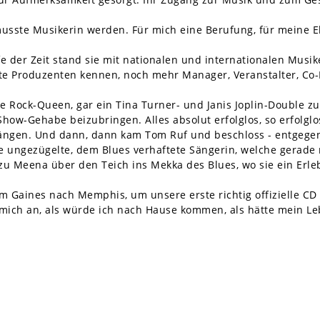
 musste Musikerin werden. Für mich eine Berufung, für meine El
e der Zeit stand sie mit nationalen und internationalen Musik
nte Produzenten kennen, noch mehr Manager, Veranstalter, Co
e Rock-Queen, gar ein Tina Turner- und Janis Joplin-Double zu
ow-Gehabe beizubringen. Alles absolut erfolglos, so erfolglo
ängen. Und dann, dann kam Tom Ruf und beschloss - entgegen
ne ungezügelte, dem Blues verhaftete Sängerin, welche gerade 
 zu Meena über den Teich ins Mekka des Blues, wo sie ein Erle
m Gaines nach Memphis, um unsere erste richtig offizielle CD
 mich an, als würde ich nach Hause kommen, als hätte mein Le