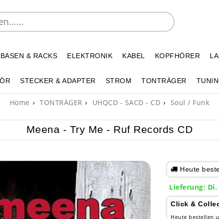
 BASEN & RACKS
ELEKTRONIK
KABEL
KOPFHÖRER
L
HÖR
STECKER & ADAPTER
STROM
TONTRÄGER
TUNIN
Home
TONTRÄGER
UHQCD - SACD - CD
Soul / Funk
Meena - Try Me - Ruf Records CD
Heute bestel
Lieferung: Di.
Click & Colle
Heute bestellen