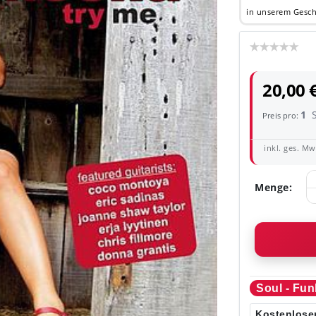
in unserem Gesch
20,00 
1
Preis pro:
inkl. ges. MwS
Menge:
Soul - Fun
Kostenloser