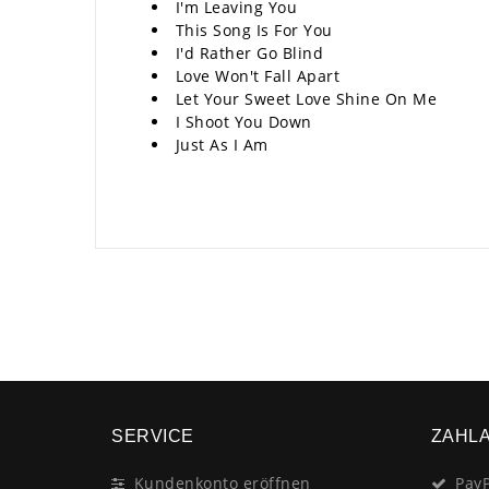
I'm Leaving You
This Song Is For You
I'd Rather Go Blind
Love Won't Fall Apart
Let Your Sweet Love Shine On Me
I Shoot You Down
Just As I Am
SERVICE
ZAHL
Kundenkonto eröffnen
PayP