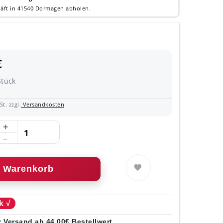
äft in 41540 Dormagen abholen.
€
Stück
t. zzgl.
Versandkosten
Warenkorb
k √
 Versand ab 44,00€ Bestellwert.