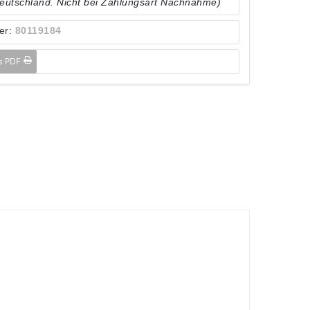
Deutschland. Nicht bei Zahlungsart Nachnahme)
er:
80119184
ls PDF