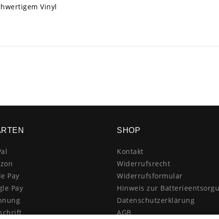
chwertigem Vinyl
ARTEN
SHOP
al
Kontakt
zon
Widerrufsrecht
le Pay
Widerrufsformular
gle Pay
Hinweis zur Batterieentsorg
hnung
Datenschutzerklärung
schrift
AGB