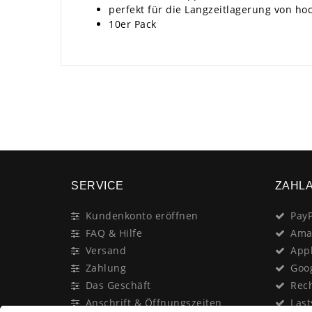
perfekt für die Langzeitlagerung von ho
10er Pack
SERVICE
ZAHL
Kundenkonto eröffnen
PayP
FAQ & Hilfe
Ama
Versand
App
Zahlung
Goo
Das Geschäft
Rec
Anschrift & Öffnungszeiten
Last