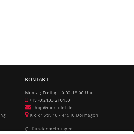
×
KONTAKT
Montag-Freitag 10:00-18:00 Uhr
+49 (0)2133 210433
shop@dienadel.de
ung
Kieler Str. 18 - 41540 Dormagen
Kundenmeinungen