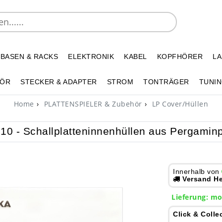
 BASEN & RACKS
ELEKTRONIK
KABEL
KOPFHÖRER
L
HÖR
STECKER & ADAPTER
STROM
TONTRÄGER
TUNIN
Home
PLATTENSPIELER & Zubehör
LP Cover/Hüllen
 - Schallplatteninnenhüllen aus Pergaminp
Innerhalb von
Versand He
Lieferung:
mo
Click & Colle