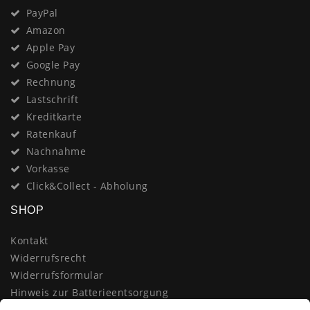
PayPal
Amazon
Apple Pay
Google Pay
Rechnung
Lastschrift
Kreditkarte
Ratenkauf
Nachnahme
Vorkasse
Click&Collect - Abholung
SHOP
Kontakt
Widerrufsrecht
Widerrufsformular
Hinweis zur Batterieentsorgung
Datenschutzerklärung