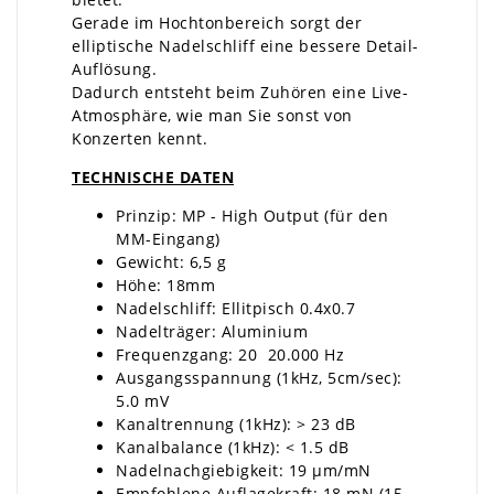
Gerade im Hochtonbereich sorgt der
elliptische Nadelschliff eine bessere Detail-
Auflösung.
Dadurch entsteht beim Zuhören eine Live-
Atmosphäre, wie man Sie sonst von
Konzerten kennt.
TECHNISCHE DATEN
Prinzip: MP - High Output (für den
MM-Eingang)
Gewicht: 6,5 g
Höhe: 18mm
Nadelschliff: Ellitpisch 0.4x0.7
Nadelträger: Aluminium
Frequenzgang: 20  20.000 Hz
Ausgangsspannung (1kHz, 5cm/sec):
5.0 mV
Kanaltrennung (1kHz): > 23 dB
Kanalbalance (1kHz): < 1.5 dB
Nadelnachgiebigkeit: 19 µm/mN
Empfohlene Auflagekraft: 18 mN (15-