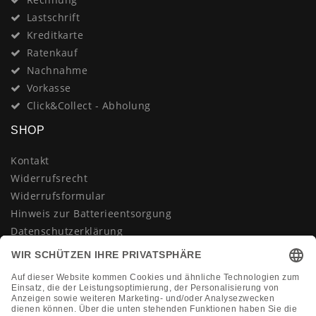
Lastschrift
Kreditkarte
Ratenkauf
Nachnahme
Vorkasse
Click&Collect - Abholung
SHOP
Kontakt
Widerrufsrecht
Widerrufsformular
Hinweis zur Batterieentsorgung
Datenschutzerklärung
AGB
Impressum
Vertrag widerrufen