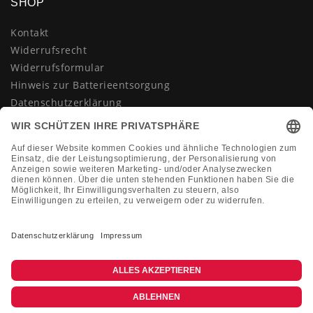
SHOP
Kontakt
Widerrufsrecht
Widerrufsformular
Hinweis zur Batterieentsorgung
Datenschutzerklärung
AGB
Impressum
Vertrag widerrufen
KONTAKT
Montag-Freitag 10:00-18:00 Uhr
+49 (0)2133 210433
shop@dienadel.de
Kieler Str. 18 - 41540 Dormagen
Kundenmeinungen