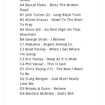
A4 Rascal Flatts - Bless The Broken
Road
B1 Josh Turner (2) - Long Black Train
B2 Alison Krauss - Down To The River
To Pray
B3 Vince Gill - Go Rest High On That
Mountain
B4 George Strait - I Believe
C1 Alabama - Angels Among Us
C2 Brad Paisley - When I Get Where
I'm Going
C3 Eric Paslay - Deep As It Is Wide
C4 Phil Vassar - This Is God
D1 Chris Young (11) - The Man I Want
To Be
D2 Craig Morgan - God Must Really
Love Me
D3 Brooks & Dunn - Believe
D4 Martina McBride - God's Will