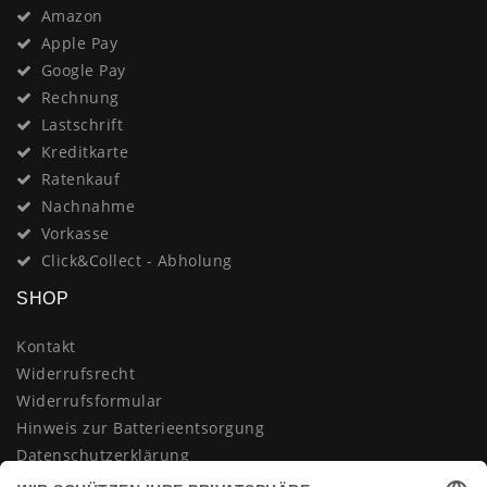
Amazon
Apple Pay
Google Pay
Rechnung
Lastschrift
Kreditkarte
Ratenkauf
Nachnahme
Vorkasse
Click&Collect - Abholung
SHOP
Kontakt
Widerrufsrecht
Widerrufsformular
Hinweis zur Batterieentsorgung
Datenschutzerklärung
AGB