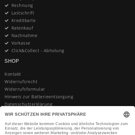
Rechnung
Lastschrift
Kreditkarte
Ratenkauf
Nachnahme
Vorkasse
Click&Collect - Abholung
SHOP
Kontakt
Widerrufsrecht
Widerrufsformular
Hinweis zur Batterieentsorgung
Datenschutzerklärung
AGB
Impressum
Vertrag widerrufen