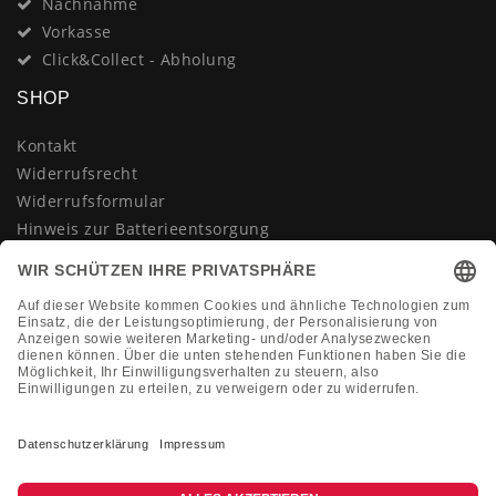
Nachnahme
Vorkasse
Click&Collect - Abholung
SHOP
Kontakt
Widerrufsrecht
Widerrufsformular
Hinweis zur Batterieentsorgung
Datenschutzerklärung
AGB
Impressum
Vertrag widerrufen
KONTAKT
Montag-Freitag 10:00-18:00 Uhr
+49 (0)2133 210433