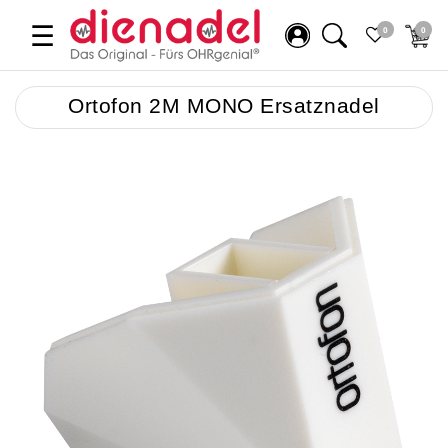
☰
0
0
Ortofon 2M MONO Ersatznadel