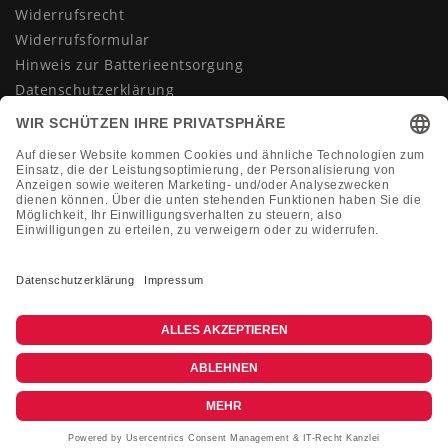
Widerrufsrecht
Widerrufsformular
Hinweis zur Batterieentsorgung
Datenschutzerklärung
AGB
Impressum
Vertrag widerrufen
KONTAKT
Montag-Freitag 10:00-18:00 Uhr
+49 (0)2133 210433
shop@dienadel.de
Kieler Str. 18 - 41540 Dormagen
Kundenmeinungen
Soziale Verantwortung