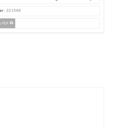
er:
221568
ls PDF