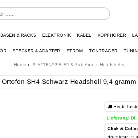
 BASEN & RACKS
ELEKTRONIK
KABEL
KOPFHÖRER
L
HÖR
STECKER & ADAPTER
STROM
TONTRÄGER
TUNIN
Home
PLATTENSPIELER & Zubehör
Headshells
Ortofon SH4 Schwarz Headshell 9,4 gramm
Heute bestel
Lieferung: Di.
Click & Colle
Heute bestellen