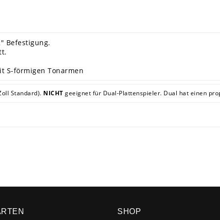
" Befestigung.
t.
mit S-förmigen Tonarmen
Zoll Standard).
NICHT
geeignet für Dual-Plattenspieler. Dual hat einen pr
ARTEN
SHOP