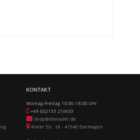
×
KONTAKT
Montag-Freitag 10:00-18:00 Uhr
+49 (0)2133 210433
shop@dienadel.de
ung
Kieler Str. 18 - 41540 Dormagen