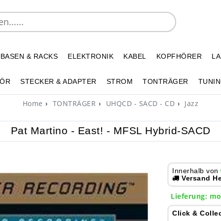
 BASEN & RACKS
ELEKTRONIK
KABEL
KOPFHÖRER
L
HÖR
STECKER & ADAPTER
STROM
TONTRÄGER
TUNIN
Home
TONTRÄGER
UHQCD - SACD - CD
Jazz
Pat Martino - East! - MFSL Hybrid-SACD
Innerhalb von
Versand He
Lieferung:
mo
Click & Colle