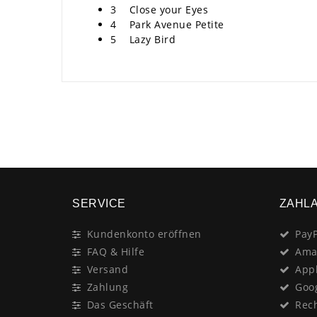
3 Close your Eyes
4 Park Avenue Petite
5 Lazy Bird
SERVICE
ZAHL
Kundenkonto eröffnen
PayP
FAQ & Hilfe
Ama
Versand
App
Zahlung
Goo
Das Geschäft
Rec