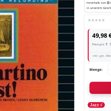
Innerhalb von
in unserem Gesch
49,98 
1
Preis pro:
inkl. ges. MwS
Menge:
Jazz √