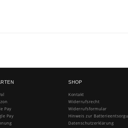
ARTEN
SHOP
al
Kontakt
zon
Widerrufsrecht
le Pay
Widerrufsformular
gle Pay
Hinweis zur Batterieentsorg
hnung
Datenschutzerklärung