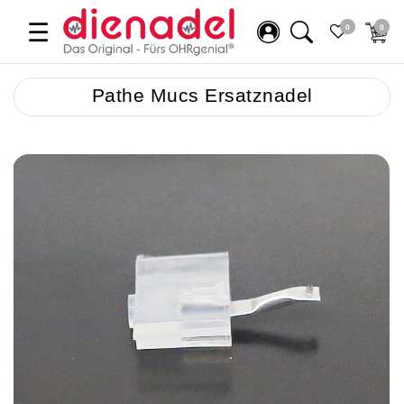
☰
0
0
Pathe Mucs Ersatznadel