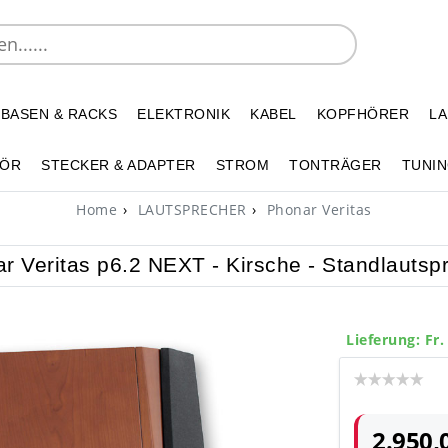
 BASEN & RACKS
ELEKTRONIK
KABEL
KOPFHÖRER
L
HÖR
STECKER & ADAPTER
STROM
TONTRÄGER
TUNIN
Home
LAUTSPRECHER
Phonar Veritas
r Veritas p6.2 NEXT - Kirsche - Standlautsp
Lieferung: Fr.
2.950,