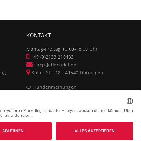
×
KONTAKT
Montag-Freitag 10:00-18:00 Uhr
+49 (0)2133 210433
shop@dienadel.de
ung
Kieler Str. 18 - 41540 Dormagen
Kundenmeinungen
Soziale Verantwortung