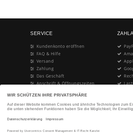
SERVICE
ZAHL
Kundenkonto eröffnen
PayP
FAQ & Hilfe
Ama
Versand
App
Zahlung
Goo
Das Geschäft
Rec
Anschrift & Öffnungszeiten
Last
Geschenk-Gutschein
Kred
Newsletter
Rat
Nac
In Gedenken an:
Vor
Jürgen Duhn
Clic