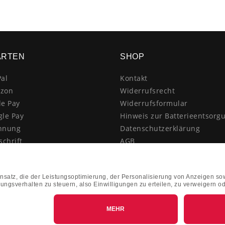
ARTEN
SHOP
al
Kontakt
zon
Widerrufsrecht
le Pay
Widerrufsformular
gle Pay
Hinweis zur Batterieentsorg
hnung
Datenschutzerklärung
schrift
AGB
itkarte
Impressum
enkauf
Vertrag widerrufen
hnahme
kasse
k&Collect - Abholung