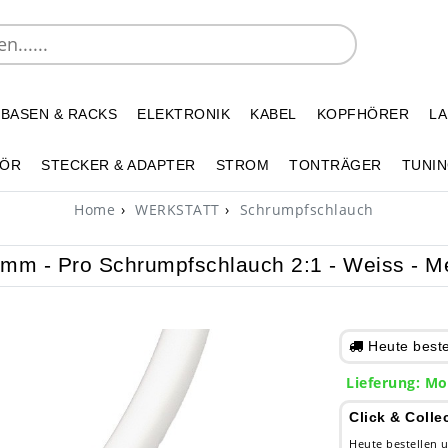
 BASEN & RACKS
ELEKTRONIK
KABEL
KOPFHÖRER
L
HÖR
STECKER & ADAPTER
STROM
TONTRÄGER
TUNIN
Home
WERKSTATT
Schrumpfschlauch
mm - Pro Schrumpfschlauch 2:1 - Weiss - M
Heute bestel
Lieferung: Mo
Click & Colle
Heute bestellen