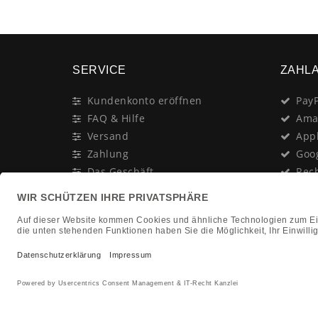
SERVICE
ZAHL
Kundenkonto eröffnen
PayP
FAQ & Hilfe
Ama
Versand
App
Zahlung
Goo
Das Geschäft
Rec
Anschrift & Öffnungszeiten
Last
Geschenk-Gutschein
Kred
Newsletter
Rat
Nac
In Gedenken an:
Vor
Jürgen Duhn
Clic