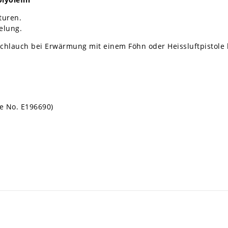
turen.
elung.
chlauch bei Erwärmung mit einem Föhn oder Heissluftpistole bi
le No. E196690)