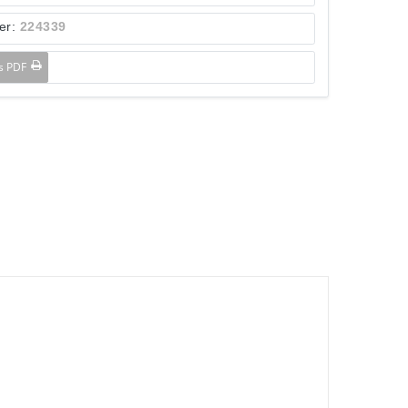
er:
224339
ls PDF