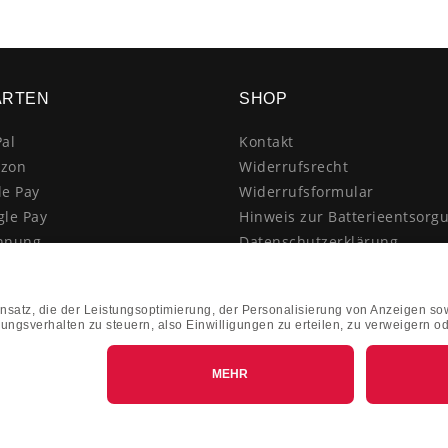
ARTEN
SHOP
al
Kontakt
zon
Widerrufsrecht
le Pay
Widerrufsformular
gle Pay
Hinweis zur Batterieentsorg
hnung
Datenschutzerklärung
schrift
AGB
itkarte
Impressum
enkauf
Vertrag widerrufen
hnahme
kasse
k&Collect - Abholung