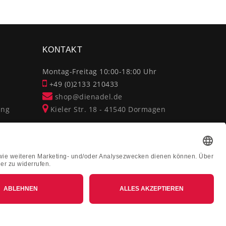
×
KONTAKT
Montag-Freitag 10:00-18:00 Uhr
+49 (0)2133 210433
shop@dienadel.de
ung
Kieler Str. 18 - 41540 Dormagen
Kundenmeinungen
Soziale Verantwortung