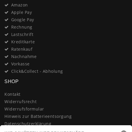
Amazon
Apple Pay
Google Pay
Rechnung
Lastschrift
Kreditkarte
Ratenkauf
Nachnahme
Vorkasse
Click&Collect - Abholung
SHOP
Kontakt
Widerrufsrecht
Widerrufsformular
Hinweis zur Batterieentsorgung
Datenschutzerklärung
AGB