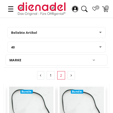
☰
0
0
MARKE
1
2
Bundle
Bundle