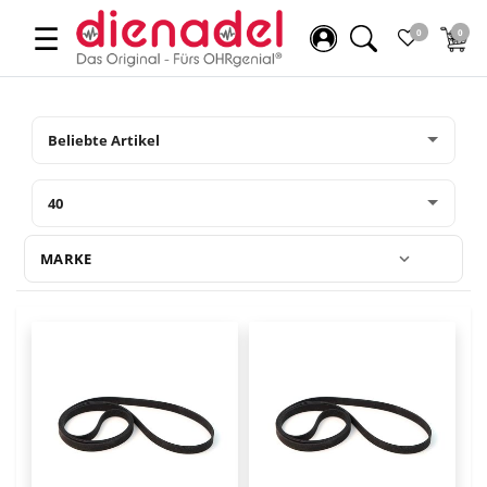
☰
0
0
MARKE