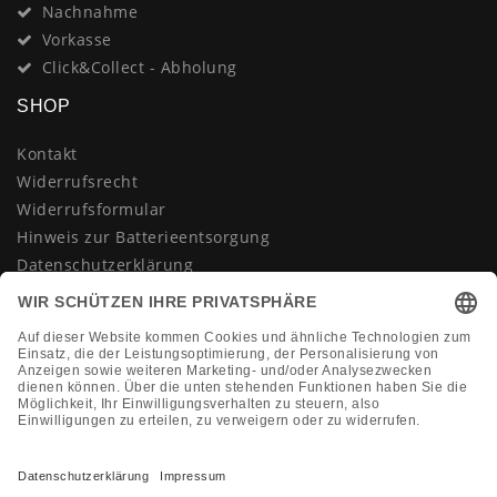
Nachnahme
Vorkasse
Click&Collect - Abholung
SHOP
Kontakt
Widerrufsrecht
Widerrufsformular
Hinweis zur Batterieentsorgung
Datenschutzerklärung
AGB
Impressum
Vertrag widerrufen
KONTAKT
Montag-Freitag 10:00-18:00 Uhr
+49 (0)2133 210433