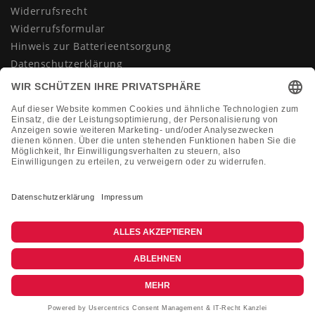
Widerrufsrecht
Widerrufsformular
Hinweis zur Batterieentsorgung
Datenschutzerklärung
AGB
Impressum
Vertrag widerrufen
KONTAKT
Montag-Freitag 10:00-18:00 Uhr
+49 (0)2133 210433
shop@dienadel.de
Kieler Str. 18 - 41540 Dormagen
Kundenmeinungen
Soziale Verantwortung