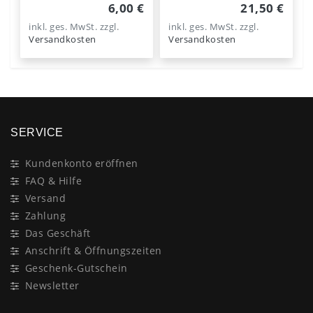
6,00 €
21,50 €
inkl. ges. MwSt.
zzgl.
inkl. ges. MwSt.
zzgl.
Versandkosten
Versandkosten
SERVICE
Kundenkonto eröffnen
FAQ & Hilfe
Versand
Zahlung
Das Geschäft
Anschrift & Öffnungszeiten
Geschenk-Gutschein
Newsletter