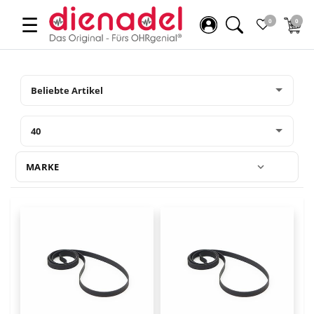
☰
0
0
MARKE