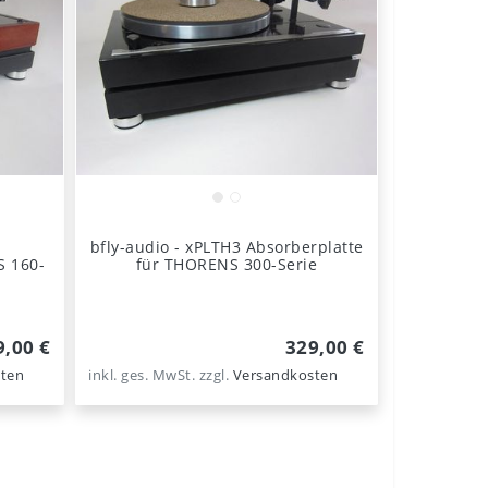
bfly-audio - xPLTH3 Absorberplatte
S 160-
für THORENS 300-Serie
9,00 €
329,00 €
ten
inkl. ges. MwSt.
zzgl.
Versandkosten