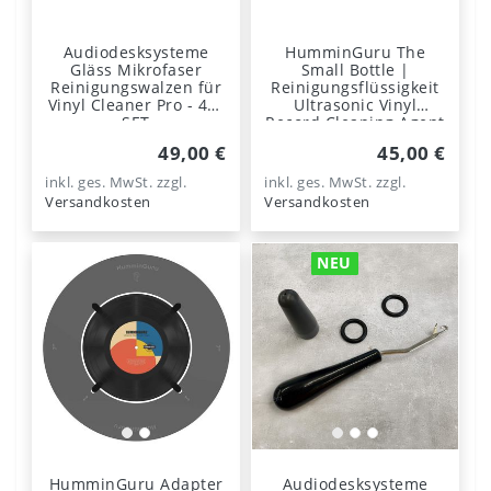
Audiodesksysteme
HumminGuru The
Gläss Mikrofaser
Small Bottle |
Reinigungswalzen für
Reinigungsflüssigkeit
Vinyl Cleaner Pro - 4er
Ultrasonic Vinyl
SET
Record Cleaning Agent
- 30ml
49,00 €
45,00 €
inkl. ges. MwSt.
zzgl.
inkl. ges. MwSt.
zzgl.
Versandkosten
Versandkosten
NEU
HumminGuru Adapter
Audiodesksysteme