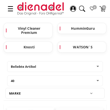
☰
0
0
Vinyl Cleaner
HumminGuru
Premium
Knosti
WATSON´S
MARKE