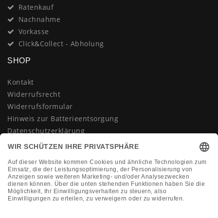
Ratenkauf
Nachnahme
Vorkasse
Click&Collect - Abholung
SHOP
Kontakt
Widerrufsrecht
Widerrufsformular
Hinweis zur Batterieentsorgung
Datenschutzerklärung
AGB
Impressum
Vertrag widerrufen
KONTAKT
Montag-Freitag 10:00-18:00 Uhr