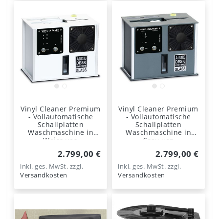
Vinyl Cleaner Premium
Vinyl Cleaner Premium
- Vollautomatische
- Vollautomatische
Schallplatten
Schallplatten
Waschmaschine in
Waschmaschine in
Weiss von
Grau von
Audiodesksysteme
Audiodesksysteme
2.799,00 €
2.799,00 €
Gläss
Gläss
inkl. ges. MwSt.
zzgl.
inkl. ges. MwSt.
zzgl.
Versandkosten
Versandkosten