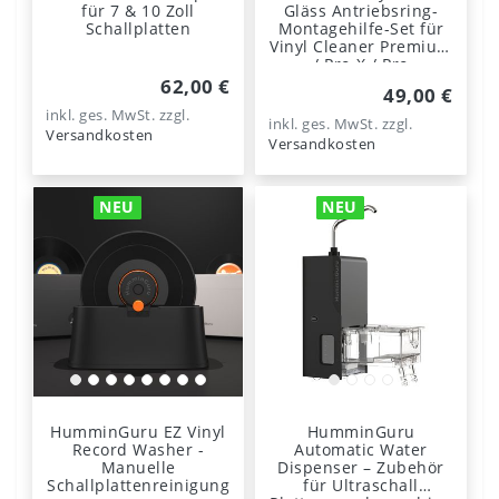
für 7 & 10 Zoll
Gläss Antriebsring-
Schallplatten
Montagehilfe-Set für
Vinyl Cleaner Premium
/ Pro-X / Pro
62,00 €
49,00 €
inkl. ges. MwSt.
zzgl.
inkl. ges. MwSt.
zzgl.
Versandkosten
Versandkosten
NEU
NEU
HumminGuru EZ Vinyl
HumminGuru
Record Washer -
Automatic Water
Manuelle
Dispenser – Zubehör
Schallplattenreinigung
für Ultraschall