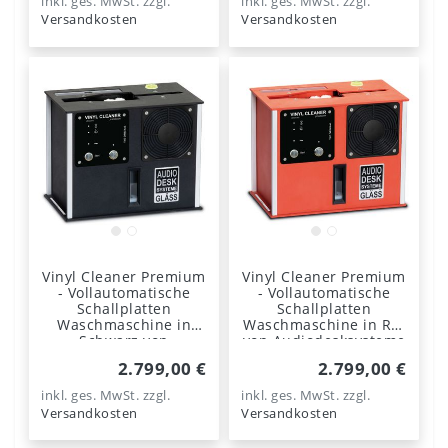
inkl. ges. MwSt.
zzgl.
inkl. ges. MwSt.
zzgl.
Versandkosten
Versandkosten
Vinyl Cleaner Premium
Vinyl Cleaner Premium
- Vollautomatische
- Vollautomatische
Schallplatten
Schallplatten
Waschmaschine in
Waschmaschine in Rot
Schwarz von
von Audiodesksysteme
Audiodesksysteme
Gläss
2.799,00 €
2.799,00 €
Gläss
inkl. ges. MwSt.
zzgl.
inkl. ges. MwSt.
zzgl.
Versandkosten
Versandkosten