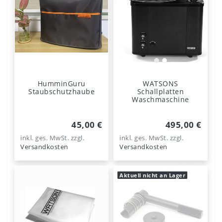
HumminGuru
WATSONS
Staubschutzhaube
Schallplatten
Waschmaschine
45,00 €
495,00 €
inkl. ges. MwSt.
zzgl.
inkl. ges. MwSt.
zzgl.
Versandkosten
Versandkosten
Aktuell nicht an Lager