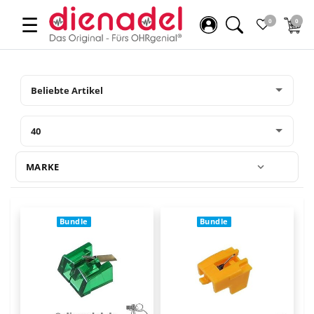
☰
0
0
MARKE
Bundle
Bundle