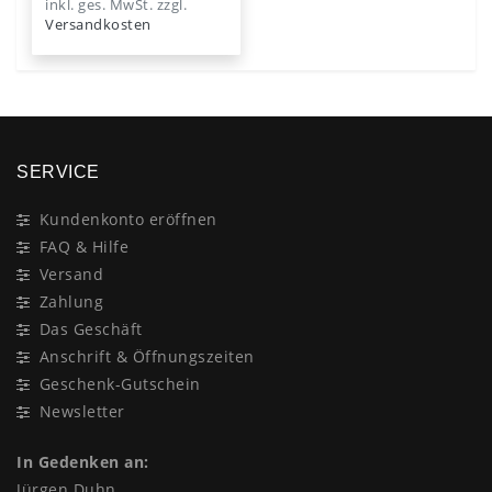
inkl. ges. MwSt.
zzgl.
Versandkosten
SERVICE
Kundenkonto eröffnen
FAQ & Hilfe
Versand
Zahlung
Das Geschäft
Anschrift & Öffnungszeiten
Geschenk-Gutschein
Newsletter
In Gedenken an:
Jürgen Duhn