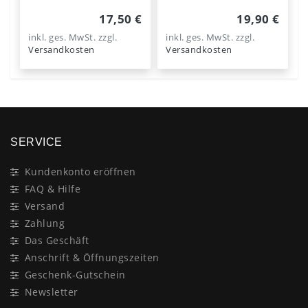
17,50 €
19,90 €
inkl. ges. MwSt.
zzgl.
inkl. ges. MwSt.
zzgl.
Versandkosten
Versandkosten
SERVICE
Kundenkonto eröffnen
FAQ & Hilfe
Versand
Zahlung
Das Geschäft
Anschrift & Öffnungszeiten
Geschenk-Gutschein
Newsletter