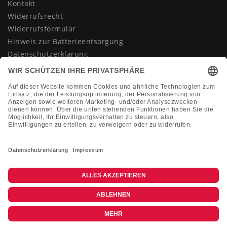
Kontakt
Widerrufsrecht
Widerrufsformular
Hinweis zur Batterieentsorgung
Datenschutzerklärung
AGB
Impressum
Vertrag widerrufen
KONTAKT
Montag-Freitag 10:00-18:00 Uhr
+49 (0)2133 210433
shop@dienadel.de
Kieler Str. 18 - 41540 Dormagen
Kundenmeinungen
Soziale Verantwortung