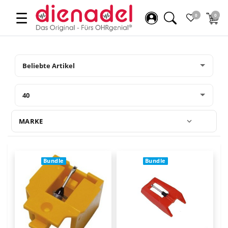
☰
0
0
MARKE
Bundle
Bundle