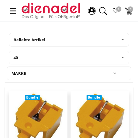
☰
0
0
MARKE
Bundle
Bundle