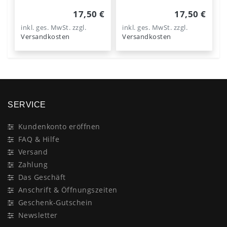
17,50 €
17,50 €
inkl. ges. MwSt.
zzgl.
inkl. ges. MwSt.
zzgl.
Versandkosten
Versandkosten
SERVICE
Kundenkonto eröffnen
FAQ & Hilfe
Versand
Zahlung
Das Geschäft
Anschrift & Öffnungszeiten
Geschenk-Gutschein
Newsletter