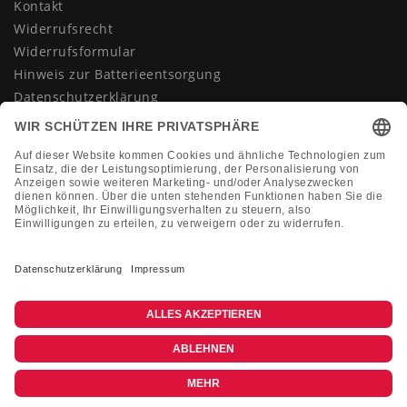
Kontakt
Widerrufsrecht
Widerrufsformular
Hinweis zur Batterieentsorgung
Datenschutzerklärung
AGB
Impressum
Vertrag widerrufen
KONTAKT
Montag-Freitag 10:00-18:00 Uhr
+49 (0)2133 210433
shop@dienadel.de
Kieler Str. 18 - 41540 Dormagen
Kundenmeinungen
Soziale Verantwortung