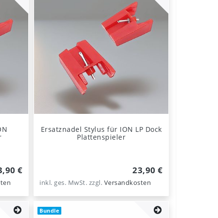
ION
Ersatznadel Stylus für ION LP Dock
r
Plattenspieler
3,90 €
23,90 €
ten
inkl. ges. MwSt.
zzgl.
Versandkosten
Bundle