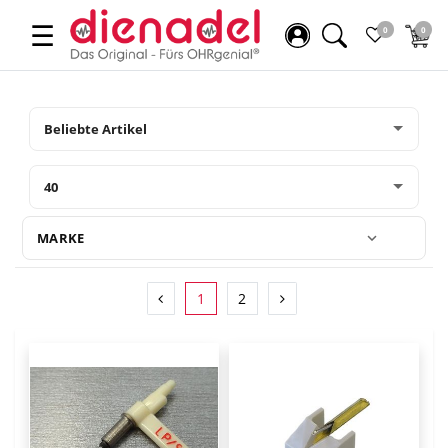
☰
0
0
MARKE
1
2