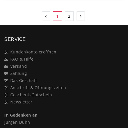
1
2
SERVICE
Kundenkonto eröffnen
FAQ & Hilfe
Versand
Zahlung
Das Geschäft
Anschrift & Öffnungszeiten
Geschenk-Gutschein
Newsletter
In Gedenken an:
Jürgen Duhn