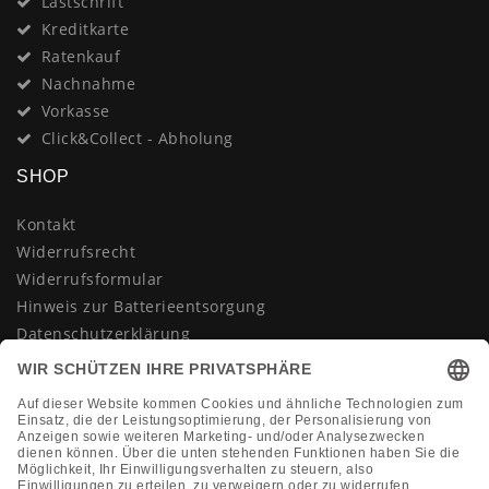
Lastschrift
Kreditkarte
Ratenkauf
Nachnahme
Vorkasse
Click&Collect - Abholung
SHOP
Kontakt
Widerrufsrecht
Widerrufsformular
Hinweis zur Batterieentsorgung
Datenschutzerklärung
AGB
Impressum
Vertrag widerrufen
KONTAKT