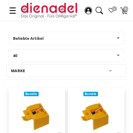
☰
0
0
MARKE
Bundle
Bundle