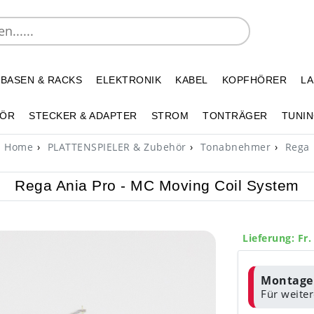
 BASEN & RACKS
ELEKTRONIK
KABEL
KOPFHÖRER
L
HÖR
STECKER & ADAPTER
STROM
TONTRÄGER
TUNIN
Home
PLATTENSPIELER & Zubehör
Tonabnehmer
Rega
Rega Ania Pro - MC Moving Coil System
Lieferung: Fr.
Montage 
Für weitere