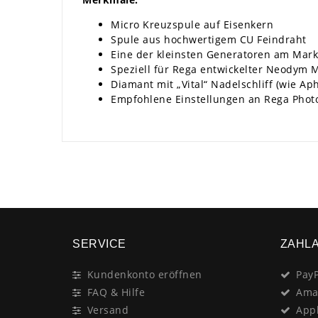
Micro Kreuzspule auf Eisenkern
Spule aus hochwertigem CU Feindraht
Eine der kleinsten Generatoren am Mark
Speziell für Rega entwickelter Neodym 
Diamant mit „Vital“ Nadelschliff (wie Ap
Empfohlene Einstellungen an Rega Photot
SERVICE
ZAHL
Kundenkonto eröffnen
PayP
FAQ & Hilfe
Ama
Versand
App