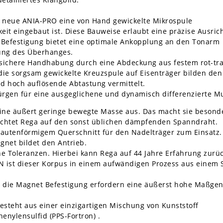
s neue ANIA-PRO eine von Hand gewickelte Mikrospule
keit eingebaut ist. Diese Bauweise erlaubt eine präzise Ausri
 Befestigung bietet eine optimale Ankopplung an den Tonarm
lung des Überhanges.
 sichere Handhabung durch eine Abdeckung aus festem rot-tr
ie sorgsam gewickelte Kreuzspule auf Eisenträger bilden den
d hoch auflösende Abtastung vermittelt.
gen für eine ausgeglichene und dynamisch differenzierte M
ne äußert geringe bewegte Masse aus. Das macht sie besonde
ichtet Rega auf den sonst üblichen dämpfenden Spanndraht.
 rautenförmigem Querschnitt für den Nadelträger zum Einsatz.
gnet bildet den Antrieb.
ne Toleranzen. Hierbei kann Rega auf 44 Jahre Erfahrung zurüc
 ist dieser Korpus in einem aufwändigen Prozess aus einem
die Magnet Befestigung erfordern eine äußerst hohe Maßgena
steht aus einer einzigartigen Mischung von Kunststoff
enylensulfid (PPS-Fortron) .