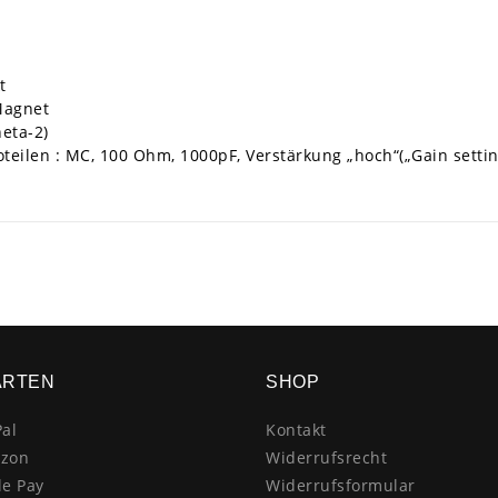
t
Magnet
heta-2)
eilen : MC, 100 Ohm, 1000pF, Verstärkung „hoch“(„Gain settin
ARTEN
SHOP
al
Kontakt
zon
Widerrufsrecht
le Pay
Widerrufsformular