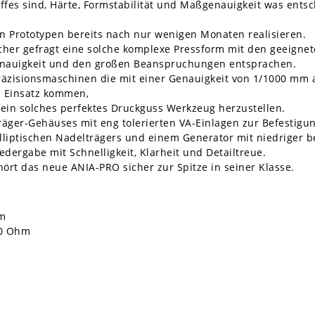
ffes sind, Härte, Formstabilität und Maßgenauigkeit was ents
n Prototypen bereits nach nur wenigen Monaten realisieren.
er gefragt eine solche komplexe Pressform mit den geeignet
enauigkeit und den großen Beanspruchungen entsprachen.
zisionsmaschinen die mit einer Genauigkeit von 1/1000 mm a
m Einsatz kommen,
 ein solches perfektes Druckguss Werkzeug herzustellen.
räger-Gehäuses mit eng tolerierten VA-Einlagen zur Befestigun
lliptischen Nadelträgers und einem Generator mit niedriger 
edergabe mit Schnelligkeit, Klarheit und Detailtreue.
hört das neue ANIA-PRO sicher zur Spitze in seiner Klasse.
mm
00 Ohm