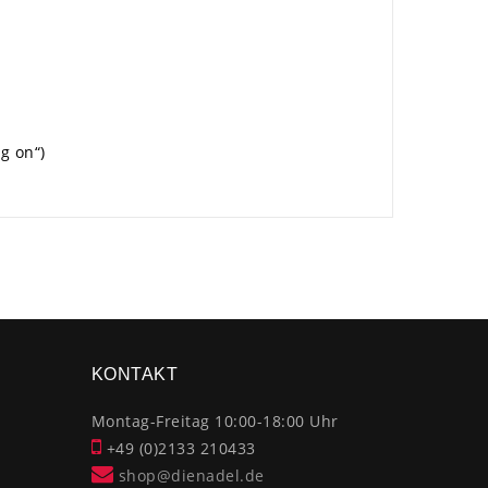
g on“)
×
KONTAKT
Montag-Freitag 10:00-18:00 Uhr
+49 (0)2133 210433
shop@dienadel.de