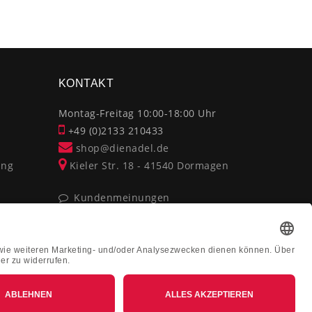
×
KONTAKT
Montag-Freitag 10:00-18:00 Uhr
+49 (0)2133 210433
shop@dienadel.de
ung
Kieler Str. 18 - 41540 Dormagen
Kundenmeinungen
Soziale Verantwortung