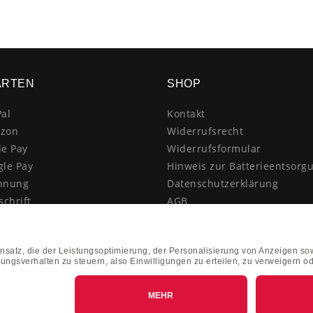
ARTEN
SHOP
al
Kontakt
zon
Widerrufsrecht
le Pay
Widerrufsformular
gle Pay
Hinweis zur Batterieentsorg
hnung
Datenschutzerklärung
schrift
AGB
itkarte
Impressum
enkauf
Vertrag widerrufen
hnahme
kasse
k&Collect - Abholung