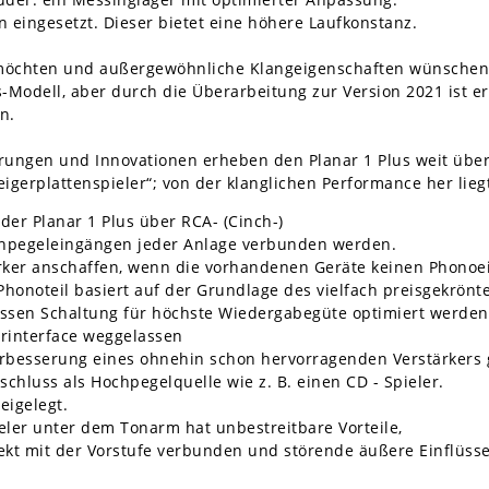
 eingesetzt. Dieser bietet eine höhere Laufkonstanz.
 möchten und außergewöhnliche Klangeigenschaften wünschen, s
s-Modell, aber durch die Überarbeitung zur Version 2021 ist e
n.
rungen und Innovationen erheben den Planar 1 Plus weit übe
teigerplattenspieler“; von der klanglichen Performance her lieg
der Planar 1 Plus über RCA- (Cinch-)
ochpegeleingängen jeder Anlage verbunden werden.
rker anschaffen, wenn die vorhandenen Geräte keinen Phonoe
Phonoteil basiert auf der Grundlage des vielfach preisgekrönt
essen Schaltung für höchste Wiedergabegüte optimiert werden
rinterface weggelassen
rbesserung eines ohnehin schon hervorragenden Verstärkers g
schluss als Hochpegelquelle wie z. B. einen CD - Spieler.
eigelegt.
eler unter dem Tonarm hat unbestreitbare Vorteile,
rekt mit der Vorstufe verbunden und störende äußere Einflüss