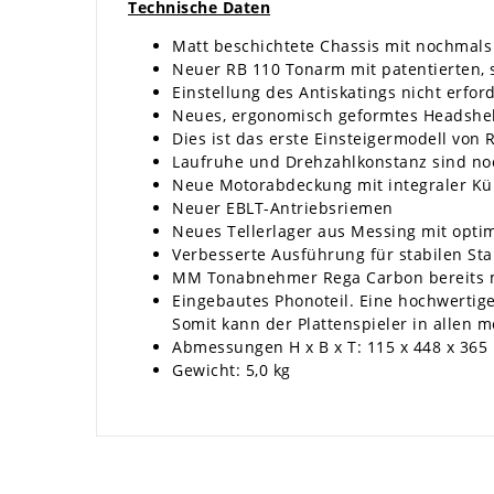
Technische Daten
Matt beschichtete Chassis mit nochmals 
Neuer RB 110 Tonarm mit patentierten, 
Einstellung des Antiskatings nicht erford
Neues, ergonomisch geformtes Headshel
Dies ist das erste Einsteigermodell vo
Laufruhe und Drehzahlkonstanz sind no
Neue Motorabdeckung mit integraler Kü
Neuer EBLT-Antriebsriemen
Neues Tellerlager aus Messing mit optim
Verbesserte Ausführung für stabilen Sta
MM Tonabnehmer Rega Carbon bereits m
Eingebautes Phonoteil. Eine hochwertige
Somit kann der Plattenspieler in allen
Abmessungen H x B x T: 115 x 448 x 36
Gewicht: 5,0 kg