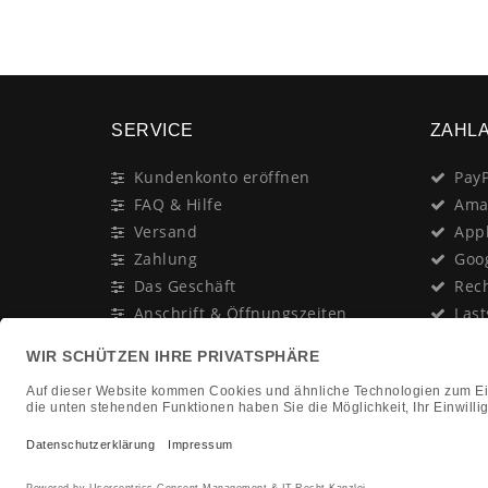
SERVICE
ZAHL
Kundenkonto eröffnen
PayP
FAQ & Hilfe
Ama
Versand
App
Zahlung
Goo
Das Geschäft
Rec
Anschrift & Öffnungszeiten
Last
Geschenk-Gutschein
Kred
Newsletter
Rat
Nac
In Gedenken an:
Vor
Jürgen Duhn
Clic