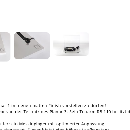
nar 1 im neuen matten Finish vorstellen zu dürfen!
vor von der Technik des Planar 3. Sein Tonarm RB 110 besitzt d
ruder: ein Messinglager mit optimierter Anpassung.
 eingesetzt. Dieser bietet eine höhere Laufkonstanz.