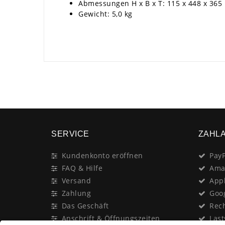
Abmessungen H x B x T: 115 x 448 x 36
Gewicht: 5,0 kg
SERVICE
ZAHL
Kundenkonto eröffnen
PayP
FAQ & Hilfe
Ama
Versand
App
Zahlung
Goo
Das Geschäft
Rec
Anschrift & Öffnungszeiten
Last