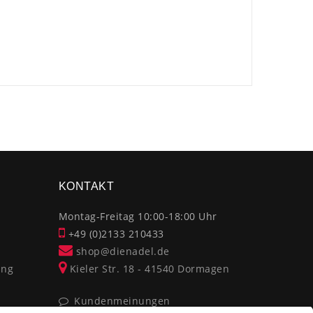
×
KONTAKT
Montag-Freitag 10:00-18:00 Uhr
+49 (0)2133 210433
shop@dienadel.de
ung
Kieler Str. 18 - 41540 Dormagen
Kundenmeinungen