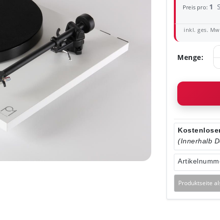
1
Preis pro:
inkl. ges. MwS
Menge:
Kostenloser
(Innerhalb 
Artikelnumm
Produktseite a