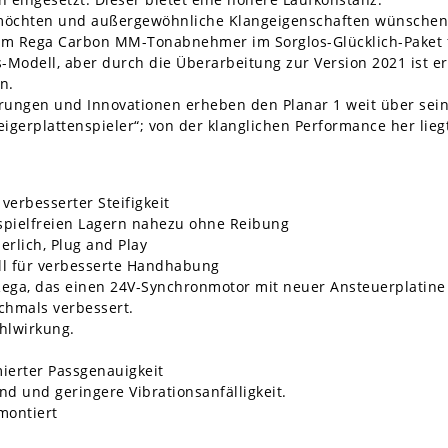
 möchten und außergewöhnliche Klangeigenschaften wünschen, s
dem Rega Carbon MM-Tonabnehmer im Sorglos-Glücklich-Paket 
s-Modell, aber durch die Überarbeitung zur Version 2021 ist e
n.
rungen und Innovationen erheben den Planar 1 weit über sei
teigerplattenspieler“; von der klanglichen Performance her lieg
verbesserter Steifigkeit
spielfreien Lagern nahezu ohne Reibung
erlich, Plug and Play
l für verbesserte Handhabung
n Rega, das einen 24V-Synchronmotor mit neuer Ansteuerplatin
chmals verbessert.
hlwirkung.
ierter Passgenauigkeit
nd und geringere Vibrationsanfälligkeit.
montiert