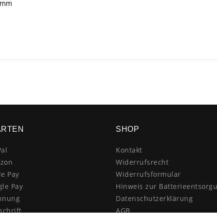
5 mm
ARTEN
SHOP
al
Kontakt
zon
Widerrufsrecht
le Pay
Widerrufsformular
gle Pay
Hinweis zur Batterieentsorg
hnung
Datenschutzerklärung
schrift
AGB