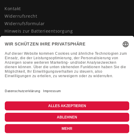
Kontakt
Widerrufsrecht
Widerrufsformular
Hinweis zur Batterieentsorgung
Datenschutzerklärung
AGB
Impressum
Vertrag widerrufen
KONTAKT
Montag-Freitag 10:00-18:00 Uhr
+49 (0)2133 210433
shop@dienadel.de
Kieler Str. 18 - 41540 Dormagen
Kundenmeinungen