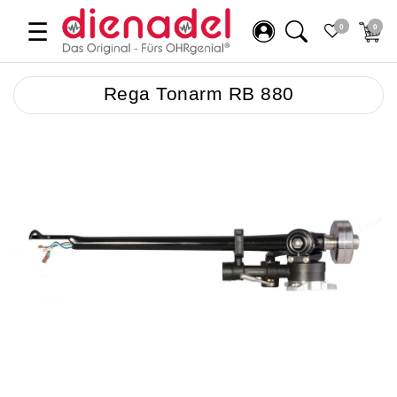
☰
0
0
Rega Tonarm RB 880