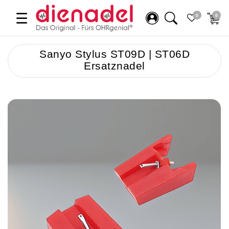
☰
0
0
Sanyo Stylus ST09D | ST06D
Ersatznadel