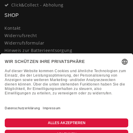
Click&Collect - Abholung
SHOP
Kontakt
Widerrufsrecht
Widerrufsformular
Hinweis zur Batterieentsorgung
Datenschutzerklärung
AGB
Impressum
Vertrag widerrufen
KONTAKT
Montag-Freitag 10:00-18:00 Uhr
+49 (0)2133 210433
shop@dienadel.de
Kieler Str. 18 - 41540 Dormagen