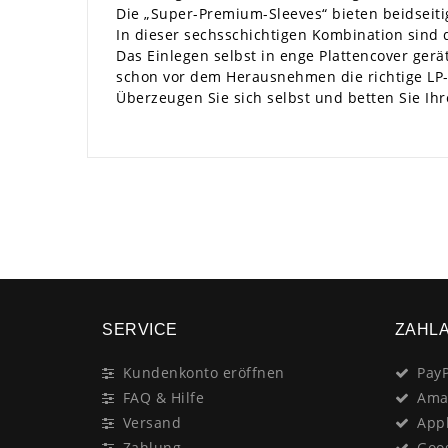
Die „Super-Premium-Sleeves“ bieten beidseitig
In dieser sechsschichtigen Kombination sind d
Das Einlegen selbst in enge Plattencover ger
schon vor dem Herausnehmen die richtige LP-S
Überzeugen Sie sich selbst und betten Sie I
SERVICE
ZAHL
Kundenkonto eröffnen
PayP
FAQ & Hilfe
Ama
Versand
App
Zahlung
Goo