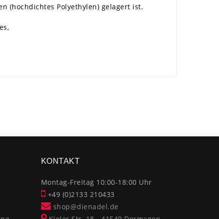
 (hochdichtes Polyethylen) gelagert ist.
es,
×
KONTAKT
Montag-Freitag 10:00-18:00 Uhr
+49 (0)2133 210433
shop@dienadel.de
ung
Kieler Str. 18 - 41540 Dormagen