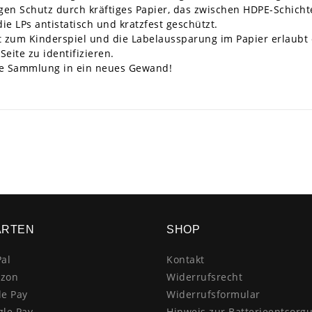
en Schutz durch kräftiges Papier, das zwischen HDPE-Schichten
ie LPs antistatisch und kratzfest geschützt.
ät zum Kinderspiel und die Labelaussparung im Papier erlaubt 
eite zu identifizieren.
hre Sammlung in ein neues Gewand!
ARTEN
SHOP
al
Kontakt
zon
Widerrufsrecht
le Pay
Widerrufsformular
gle Pay
Hinweis zur Batterieentsorg