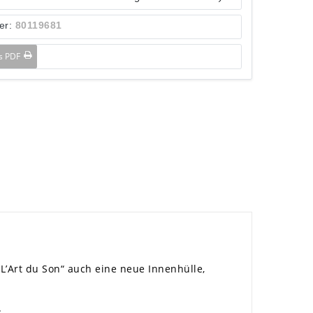
er:
80119681
ls PDF
L’Art du Son“ auch eine neue Innenhülle,
.