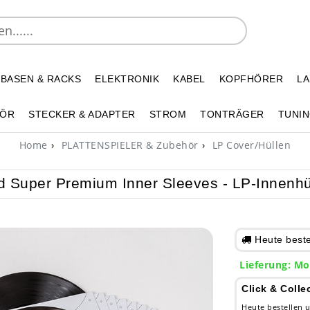
 BASEN & RACKS
ELEKTRONIK
KABEL
KOPFHÖRER
L
HÖR
STECKER & ADAPTER
STROM
TONTRÄGER
TUNIN
Home
PLATTENSPIELER & Zubehör
LP Cover/Hüllen
 Super Premium Inner Sleeves - LP-Innenhü
Heute bestel
Lieferung: Mo
Click & Colle
Heute bestellen