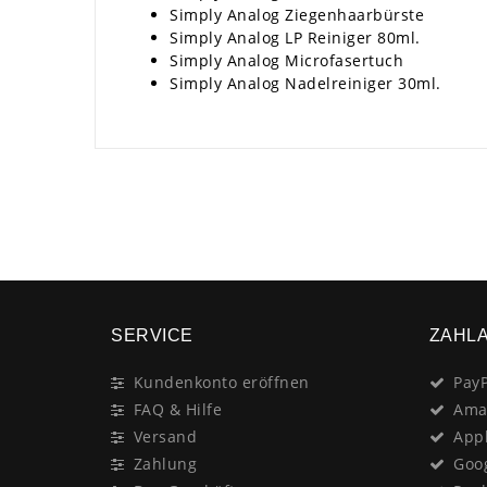
Simply Analog Ziegenhaarbürste
Simply Analog LP Reiniger 80ml.
Simply Analog Microfasertuch
Simply Analog Nadelreiniger 30ml.
SERVICE
ZAHL
Kundenkonto eröffnen
PayP
FAQ & Hilfe
Ama
Versand
App
Zahlung
Goo