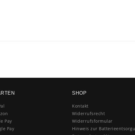
ARTEN
SHOP
al
Kontakt
zon
Widerrufsrecht
le Pay
Widerrufsformular
gle Pay
Hinweis zur Batterieentsorg