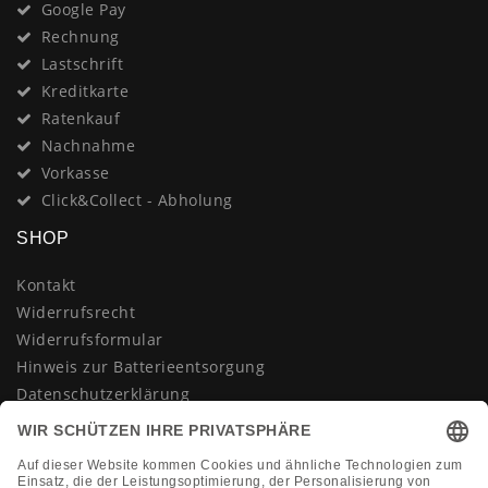
Google Pay
Rechnung
Lastschrift
Kreditkarte
Ratenkauf
Nachnahme
Vorkasse
Click&Collect - Abholung
SHOP
Kontakt
Widerrufsrecht
Widerrufsformular
Hinweis zur Batterieentsorgung
Datenschutzerklärung
AGB
Impressum