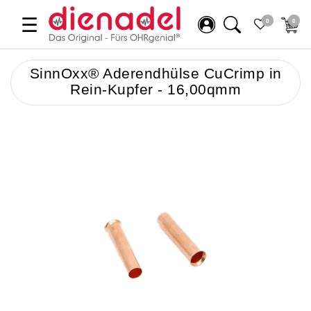
☰
0
0
SinnOxx® Aderendhülse CuCrimp in
Rein-Kupfer - 16,00qmm