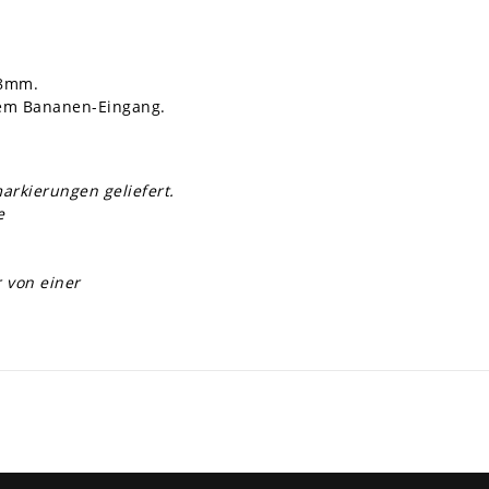
,8mm.
rem Bananen-Eingang.
arkierungen geliefert.
e
 von einer