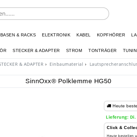
 BASEN & RACKS
ELEKTRONIK
KABEL
KOPFHÖRER
L
HÖR
STECKER & ADAPTER
STROM
TONTRÄGER
TUNIN
STECKER & ADAPTER
Einbaumaterial
Lautsprecheranschlu
SinnOxx® Polklemme HG50
Heute bestel
Lieferung: Di.
Click & Colle
Heute bestellen