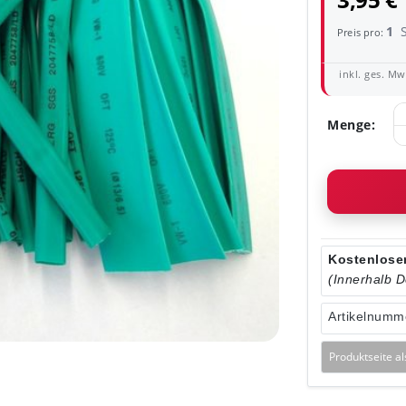
3,95 €
1
Preis pro:
inkl. ges. MwS
Menge:
Kostenloser
(Innerhalb 
Artikelnumm
Produktseite a