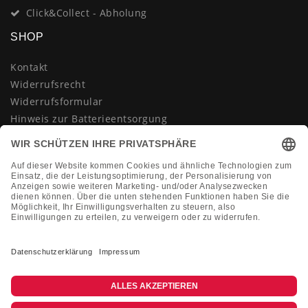
Click&Collect - Abholung
SHOP
Kontakt
Widerrufsrecht
Widerrufsformular
Hinweis zur Batterieentsorgung
Datenschutzerklärung
AGB
Impressum
Vertrag widerrufen
KONTAKT
Montag-Freitag 10:00-18:00 Uhr
+49 (0)2133 210433
shop@dienadel.de
Kieler Str. 18 - 41540 Dormagen