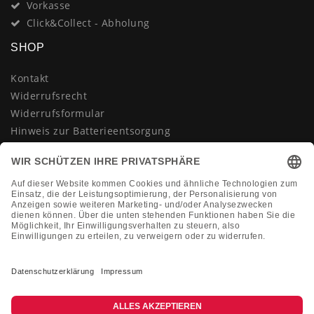
Vorkasse
Click&Collect - Abholung
SHOP
Kontakt
Widerrufsrecht
Widerrufsformular
Hinweis zur Batterieentsorgung
Datenschutzerklärung
AGB
Impressum
Vertrag widerrufen
KONTAKT
Montag-Freitag 10:00-18:00 Uhr
+49 (0)2133 210433
shop@dienadel.de