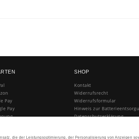
ARTEN
SHOP
al
Kontakt
zon
Widerrufsrecht
le Pay
Widerrufsformular
gle Pay
Hinweis zur Batterieentsorg
hnung
Datenschutzerklärung
schrift
AGB
itkarte
Impressum