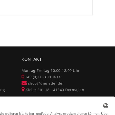
×
KONTAKT
Montag-Freitag 10:00-18:00 Uhr
+49 (0)2133 210433
shop@dienadel.de
ung
Kieler Str. 18 - 41540 Dormagen
Kundenmeinungen
Soziale Verantwortung