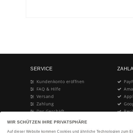
SERVICE
ZAHL
Kundenkonto eröffnen
PayP
FAQ & Hilfe
Ama
Versand
App
Zahlung
Goo
Das Geschäft
Rec
Anschrift & Öffnungszeiten
Last
Geschenk-Gutschein
Kred