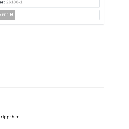
er:
26188-1
ls PDF
trippchen.