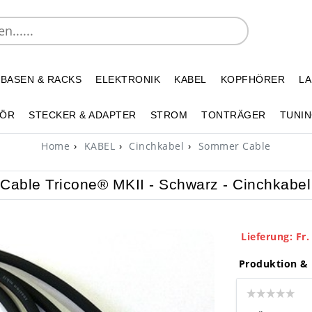
 BASEN & RACKS
ELEKTRONIK
KABEL
KOPFHÖRER
L
HÖR
STECKER & ADAPTER
STROM
TONTRÄGER
TUNIN
Home
KABEL
Cinchkabel
Sommer Cable
able Tricone® MKII - Schwarz - Cinchkabel
Lieferung: Fr.
Produktion & 