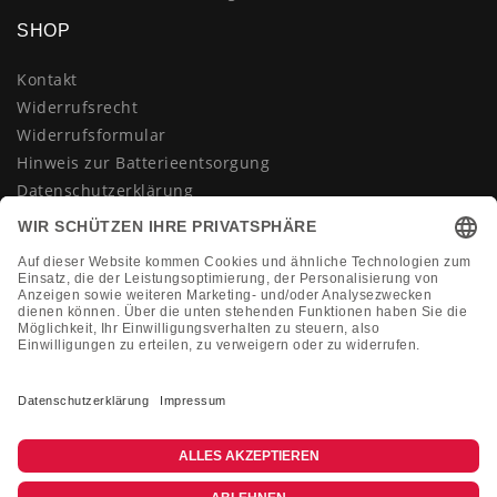
SHOP
Kontakt
Widerrufsrecht
Widerrufsformular
Hinweis zur Batterieentsorgung
Datenschutzerklärung
AGB
Impressum
Vertrag widerrufen
KONTAKT
Montag-Freitag 10:00-18:00 Uhr
+49 (0)2133 210433
shop@dienadel.de
Kieler Str. 18 - 41540 Dormagen