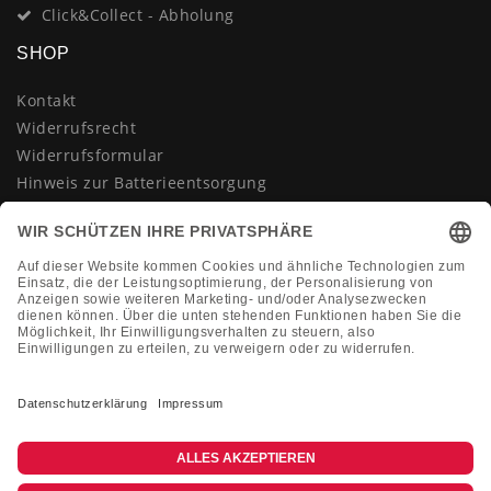
Click&Collect - Abholung
SHOP
Kontakt
Widerrufsrecht
Widerrufsformular
Hinweis zur Batterieentsorgung
Datenschutzerklärung
AGB
Impressum
Vertrag widerrufen
KONTAKT
Montag-Freitag 10:00-18:00 Uhr
+49 (0)2133 210433
shop@dienadel.de
Kieler Str. 18 - 41540 Dormagen