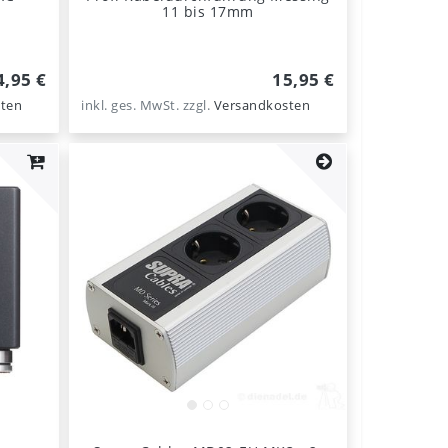
11 bis 17mm
4,95 €
15,95 €
ten
inkl. ges. MwSt.
zzgl.
Versandkosten