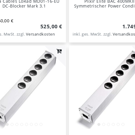
a Cables LoRad MD01-16-EU
Plixir Elite BAC 400MKII
DC-Blocker Mark 3.1
Symmetrischer Power Condi
0,00 €
525,00 €
1.74
es. MwSt.
zzgl.
Versandkosten
inkl. ges. MwSt.
zzgl.
Versandkos