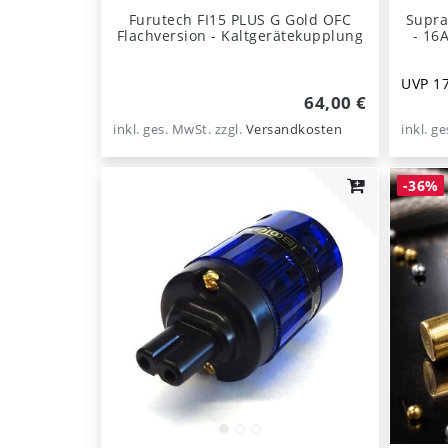
Furutech FI15 PLUS G Gold OFC
Supra
Flachversion - Kaltgerätekupplung
- 16A V
UVP 17
64,00 €
inkl. ges. MwSt.
zzgl.
Versandkosten
inkl. g
-36%