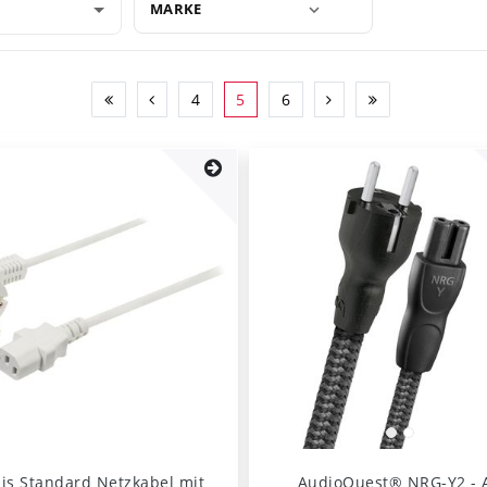
MARKE
4
5
6
is Standard Netzkabel mit
AudioQuest® NRG-Y2 - 