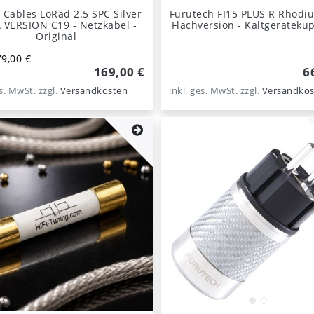
 Cables LoRad 2.5 SPC Silver
Furutech FI15 PLUS R Rhodi
ERSION C19 - Netzkabel -
Flachversion - Kaltgeräteku
Original
9,00 €
169,00 €
6
es. MwSt.
zzgl.
Versandkosten
inkl. ges. MwSt.
zzgl.
Versandkos