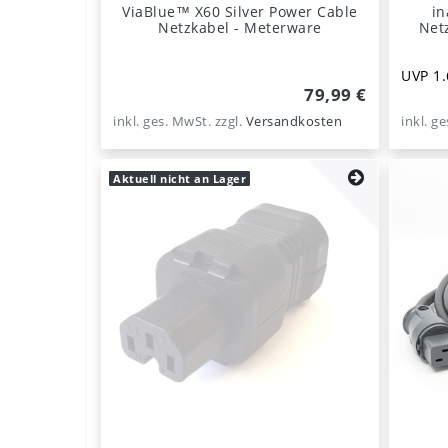
ViaBlue™ X60 Silver Power Cable
in
Netzkabel - Meterware
Netz
UVP 1.
79,99 €
inkl. ges. MwSt.
zzgl.
Versandkosten
inkl. g
Aktuell nicht an Lager