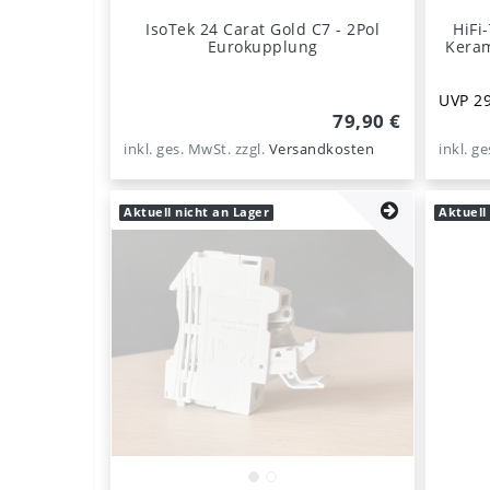
IsoTek 24 Carat Gold C7 - 2Pol
HiFi
Eurokupplung
Keram
UVP 29
79,90 €
inkl. ges. MwSt.
zzgl.
Versandkosten
inkl. g
Aktuell nicht an Lager
Aktuell