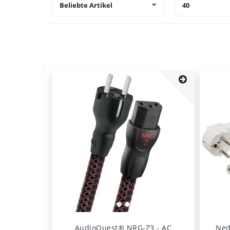
AudioQuest® NRG-Z3 - AC
Ned