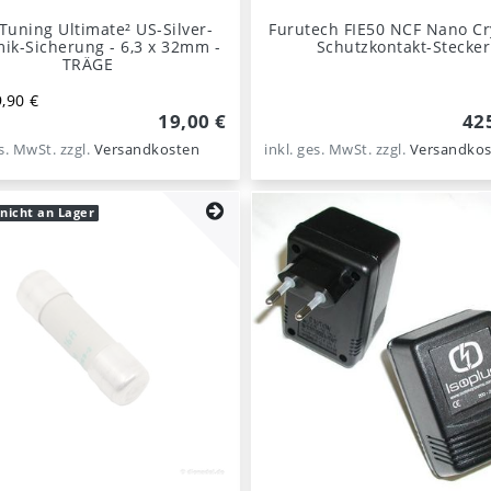
-Tuning Ultimate² US-Silver-
Furutech FIE50 NCF Nano Cry
ik-Sicherung - 6,3 x 32mm -
Schutzkontakt-Stecker
TRÄGE
,90 €
19,00 €
42
es. MwSt.
zzgl.
Versandkosten
inkl. ges. MwSt.
zzgl.
Versandkos
 nicht an Lager