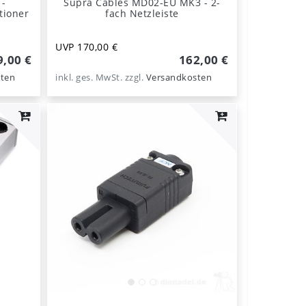
 -
Supra Cables MD02-EU MK3 - 2-
tioner
fach Netzleiste
UVP 170,00 €
9,00 €
162,00 €
ten
inkl. ges. MwSt.
zzgl.
Versandkosten