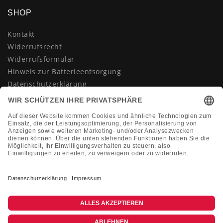
SHOP
Kontakt
Widerrufsrecht
Widerrufsformular
Hinweis zur Batterieentsorgung
Datenschutzerklärung
AGB
Impressum
Vertrag widerrufen
KONTAKT
Montag-Freitag 10:00-18:00 Uhr
+49 (0)2133 210433
shop@dienadel.de
Kieler Str. 18 - 41540 Dormagen