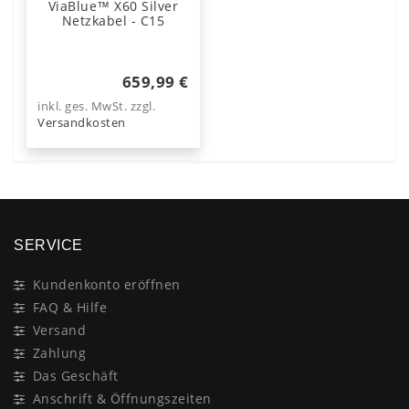
ViaBlue™ X60 Silver
Netzkabel - C15
659,99 €
inkl. ges. MwSt.
zzgl.
Versandkosten
SERVICE
Kundenkonto eröffnen
FAQ & Hilfe
Versand
Zahlung
Das Geschäft
Anschrift & Öffnungszeiten