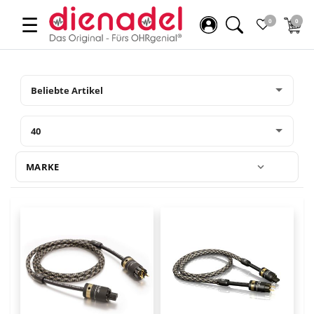
☰
0
0
MARKE