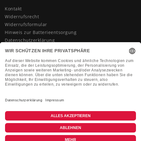
Kontakt
Widerrufsrecht
Widerrufsformular
Hinweis zur Batterieentsorgung
Datenschutzerklärung
AGB
Impressum
Vertrag widerrufen
KONTAKT
Montag-Freitag 10:00-18:00 Uhr
+49 (0)2133 210433
shop@dienadel.de
Kieler Str. 18 - 41540 Dormagen
Kundenmeinungen