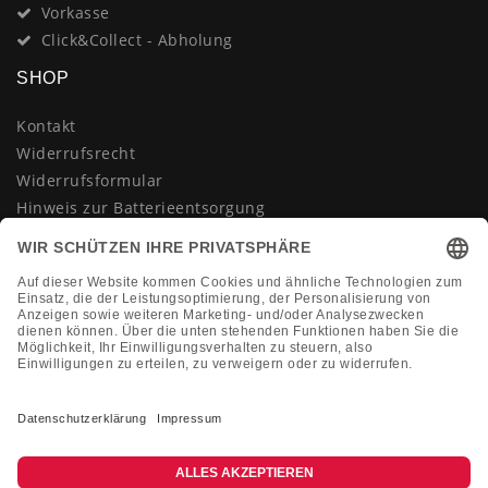
Vorkasse
Click&Collect - Abholung
SHOP
Kontakt
Widerrufsrecht
Widerrufsformular
Hinweis zur Batterieentsorgung
Datenschutzerklärung
AGB
Impressum
Vertrag widerrufen
KONTAKT
Montag-Freitag 10:00-18:00 Uhr
+49 (0)2133 210433
shop@dienadel.de